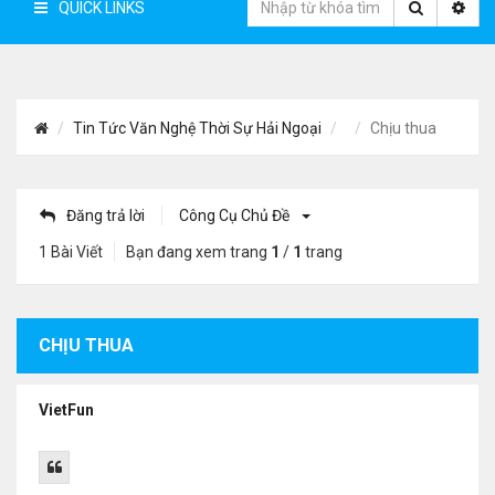
QUICK LINKS
Tin Tức Văn Nghệ Thời Sự Hải Ngoại
Chịu thua
Đăng trả lời
Công Cụ Chủ Đề
1 Bài Viết
Bạn đang xem trang
1
/
1
trang
CHỊU THUA
VietFun