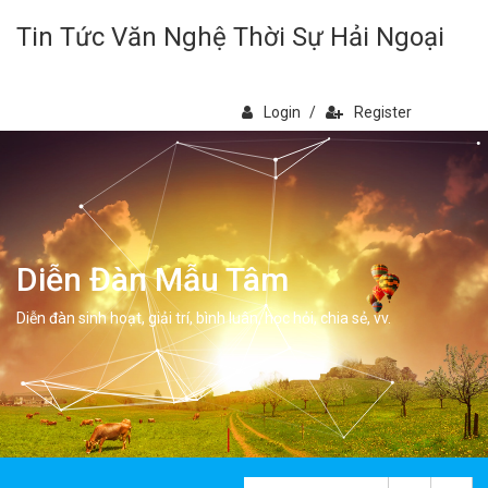
Tin Tức Văn Nghệ Thời Sự Hải Ngoại
Login
/
Register
Diễn Đàn Mẫu Tâm
Diễn đàn sinh hoạt, giải trí, bình luân, học hỏi, chia sẻ, vv.