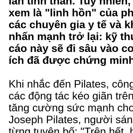
lẫn tinh thần. Tuy nhiên
xem là "linh hồn" của 
các chuyên gia y tế và k
nhấn mạnh trở lại: kỹ th
cáo này sẽ đi sâu vào c
ích đã được chứng minh 
Khi nhắc đến Pilates, cô
các động tác kéo giãn trê
tăng cường sức mạnh cho vù
Joseph Pilates, người sá
từng tuyên bố: "Trên hết,