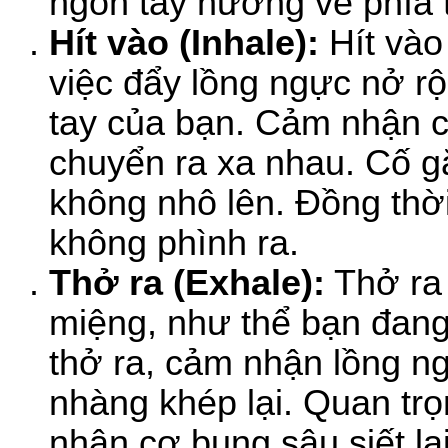
ngón tay hướng về phía 
Hít vào (Inhale):
Hít vào
việc đẩy lồng ngực nở rộ
tay của bạn. Cảm nhận 
chuyển ra xa nhau. Cố gắ
không nhô lên. Đồng thờ
không phình ra.
Thở ra (Exhale):
Thở ra 
miệng, như thể bạn đan
thở ra, cảm nhận lồng 
nhàng khép lại. Quan tr
nhận cơ bụng sâu siết l