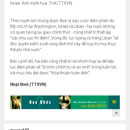
Israel. Ảnh minh họa: THX/TTXVN
Theo tuyên bố chung được đưa ra sau cuộc đàm phán do
Mỹ chủ trì tại Washington, Israel và Liban - hai nước không
có quan hệ ngoại giao chính thức - cũng nhất trí thiết lập
“các khu vực thí điểm”, trong đó, lực lượng vũ trang Liban “sẽ
độc quyền kiểm soát vùng lãnh thổ này để loại trừ mọi thực
thể phi nhà nước”.
Bên cạnh đó, hai bên cũng nhất trí sẽ nhóm họp lại để tiếp
tục đàm phán về “lộ trình chính trị và an ninh” trong tuần tới,
với mục tiêu đạt được “thỏa thuận toàn diện”.
Nhật Ninh (TTXVN)