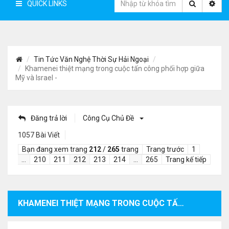
QUICK LINKS
Tin Tức Văn Nghệ Thời Sự Hải Ngoại
Khamenei thiệt mạng trong cuộc tấn công phối hợp giữa
Mỹ và Israel -
Đăng trả lời
Công Cụ Chủ Đề
1057 Bài Viết
Bạn đang xem trang
212
/
265
trang
Trang trước
1
…
210
211
212
213
214
…
265
Trang kế tiếp
KHAMENEI THIỆT MẠNG TRONG CUỘC TẤN CÔNG PHỐI HỢP GIỮA MỸ VÀ ISRAEL