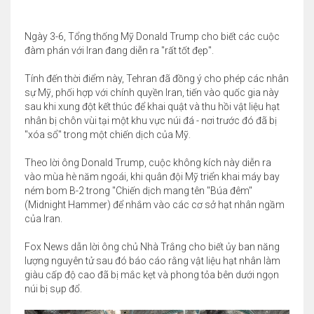
Ngày 3-6, Tổng thống Mỹ Donald Trump cho biết các cuộc
đàm phán với Iran đang diễn ra "rất tốt đẹp".
Tính đến thời điểm này, Tehran đã đồng ý cho phép các nhân
sự Mỹ, phối hợp với chính quyền Iran, tiến vào quốc gia này
sau khi xung đột kết thúc để khai quật và thu hồi vật liệu hạt
nhân bị chôn vùi tại một khu vực núi đá - nơi trước đó đã bị
"xóa sổ" trong một chiến dịch của Mỹ.
Theo lời ông Donald Trump, cuộc không kích này diễn ra
vào mùa hè năm ngoái, khi quân đội Mỹ triển khai máy bay
ném bom B-2 trong "Chiến dịch mang tên "Búa đêm"
(Midnight Hammer) để nhắm vào các cơ sở hạt nhân ngầm
của Iran.
Fox News dẫn lời ông chủ Nhà Trắng cho biết ủy ban năng
lượng nguyên tử sau đó báo cáo rằng vật liệu hạt nhân làm
giàu cấp độ cao đã bị mắc kẹt và phong tỏa bên dưới ngọn
núi bị sụp đổ.