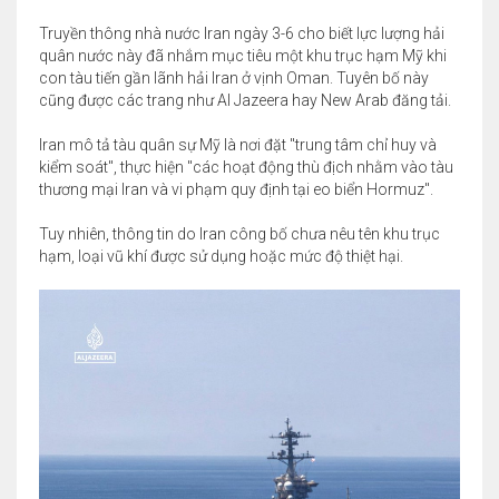
Truyền thông nhà nước Iran ngày 3-6 cho biết lực lượng hải
quân nước này đã nhắm mục tiêu một khu trục hạm Mỹ khi
con tàu tiến gần lãnh hải Iran ở vịnh Oman. Tuyên bố này
cũng được các trang như Al Jazeera hay New Arab đăng tải.
Iran mô tả tàu quân sự Mỹ là nơi đặt "trung tâm chỉ huy và
kiểm soát", thực hiện "các hoạt động thù địch nhằm vào tàu
thương mại Iran và vi phạm quy định tại eo biển Hormuz".
Tuy nhiên, thông tin do Iran công bố chưa nêu tên khu trục
hạm, loại vũ khí được sử dụng hoặc mức độ thiệt hại.