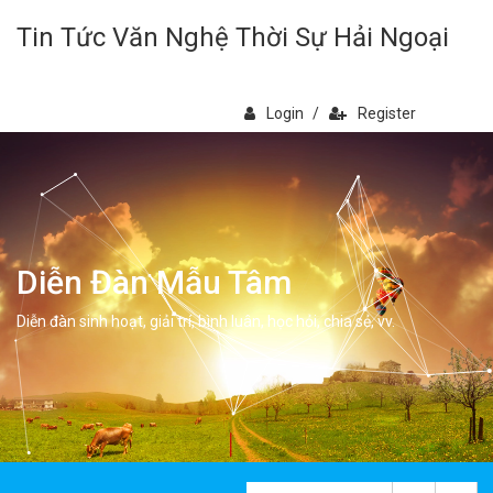
Tin Tức Văn Nghệ Thời Sự Hải Ngoại
Login
/
Register
Diễn Đàn Mẫu Tâm
Diễn đàn sinh hoạt, giải trí, bình luân, học hỏi, chia sẻ, vv.