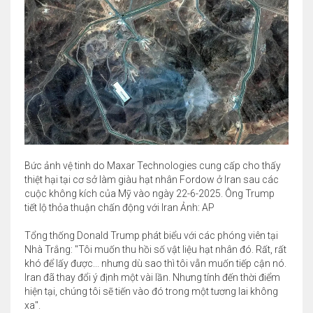
Bức ảnh vệ tinh do Maxar Technologies cung cấp cho thấy
thiệt hại tại cơ sở làm giàu hạt nhân Fordow ở Iran sau các
cuộc không kích của Mỹ vào ngày 22-6-2025. Ông Trump
tiết lộ thỏa thuận chấn động với Iran Ảnh: AP
Tổng thống Donald Trump phát biểu với các phóng viên tại
Nhà Trắng: "Tôi muốn thu hồi số vật liệu hạt nhân đó. Rất, rất
khó để lấy được... nhưng dù sao thì tôi vẫn muốn tiếp cận nó.
Iran đã thay đổi ý định một vài lần. Nhưng tính đến thời điểm
hiện tại, chúng tôi sẽ tiến vào đó trong một tương lai không
xa".