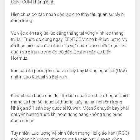
CENTCOM khẳng định.
Hiện chưa có xác nhận độc lập cho thấy tàu quân sự Mỹ bị
đánh trúng.
Vụ việc diễn ra giữa lúc căng thẳng tại vùng Vịnh leo thang
trở lại. Trước đó cùng ngày, CENTCOM cho biết lực lượng Mỹ
đã thực hiện các đòn đánh "tự vệ" nhằm vào nhiều mục tiêu
quân sự ở Iran, trong đó có đảo Qeshm gần eo biển
Hormuz.
Iran sau đó phóng tên lửa và máy bay không người lái (UAV)
nhằm vào Kuwait và Bahrain.
Kuwait cáo buộc các đợt tập kích của Iran khiến 1 người thiệt
mạng và hơn 60 người bị thương, gây hư hại nghiêm trọng
Nhà ga số 1 sân bay quốc tế Kuwait. Một số chuyến bay phải
chuyển hướng trước khi hoạt động hàng không từng bước
được nối lại.
Tuy nhiên, Lực lượng Vệ binh Cách mạng Hồi giáo Iran (IRGC)
phủ nhận chủ động nhắm mục tiêu sân bay Kuwait, đồng