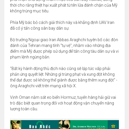
thời cho rằng thiệt hại xuất phát từ tên lửa đánh chặn của Mỹ
không trúng mục tiêu.
Phía Mỹ bác bỏ cách giải thích này và khẳng định UAV Iran
đã cố ý tấn công sân bay dân sự.
Bộ trưởng Ngoại giao Iran Abbas Araghchi tuyên bố các đòn
đánh của Tehran mang tính "tự vệ", nhằm vào những địa
điểm mà Mỹ được phép sử dụng để tấn công tàu dân sự và vi
phạm lệnh ngừng bắn.
"Bất kỳ hành động thù địch nào cũng sẽ lập tức vấp phải
phản ứng quyết liệt. Những gì trừng phạt và xung đột không
thể đạt được sẽ không thể giành được bằng thêm xung đột" -
ông Araghchi viết trên mạng xã hội X.
Vịnh Oman nằm sát eo biển Hormuz, tuyến hàng hải giữ vai
trò đặc biệt quan trọng đối với hoạt động vận chuyển năng
lượng toàn cầu.