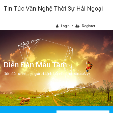
Tin Tức Văn Nghệ Thời Sự Hải Ngoại
Login
/
Register
Diễn Đàn Mẫu Tâm
Diễn đàn sinh hoạt, giải trí, bình luân, học hỏi, chia sẻ, vv.