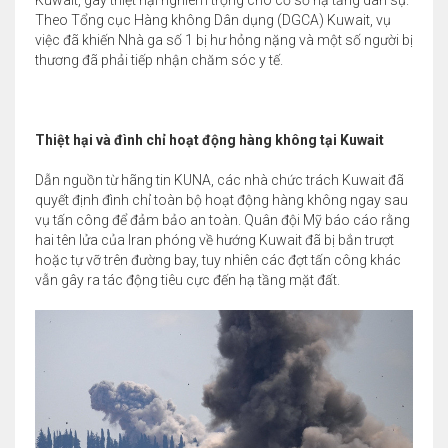
Kuwait, gây thiệt hại nghiêm trọng cho cơ sở hạ tầng dân sự.
Theo Tổng cục Hàng không Dân dụng (DGCA) Kuwait, vụ
việc đã khiến Nhà ga số 1 bị hư hỏng nặng và một số người bị
thương đã phải tiếp nhận chăm sóc y tế.
Thiệt hại và đình chỉ hoạt động hàng không tại Kuwait
Dẫn nguồn từ hãng tin KUNA, các nhà chức trách Kuwait đã
quyết định đình chỉ toàn bộ hoạt động hàng không ngay sau
vụ tấn công để đảm bảo an toàn. Quân đội Mỹ báo cáo rằng
hai tên lửa của Iran phóng về hướng Kuwait đã bị bắn trượt
hoặc tự vỡ trên đường bay, tuy nhiên các đợt tấn công khác
vẫn gây ra tác động tiêu cực đến hạ tầng mặt đất.