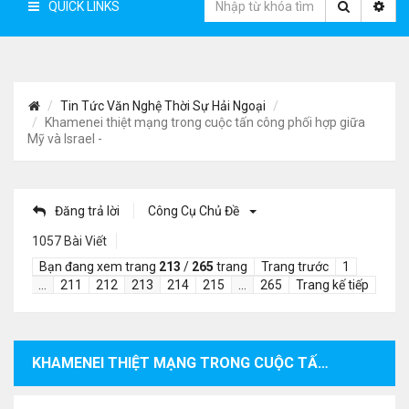
QUICK LINKS
Tin Tức Văn Nghệ Thời Sự Hải Ngoại
Khamenei thiệt mạng trong cuộc tấn công phối hợp giữa
Mỹ và Israel -
Đăng trả lời
Công Cụ Chủ Đề
1057 Bài Viết
Bạn đang xem trang
213
/
265
trang
Trang trước
1
…
211
212
213
214
215
…
265
Trang kế tiếp
KHAMENEI THIỆT MẠNG TRONG CUỘC TẤN CÔNG PHỐI HỢP GIỮA MỸ VÀ ISRAEL