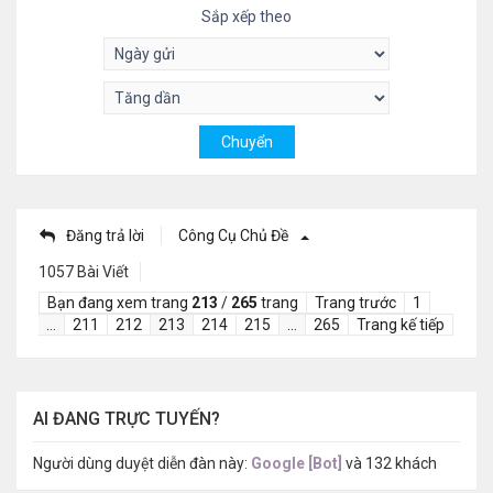
Sắp xếp theo
Đăng trả lời
Công Cụ Chủ Đề
1057 Bài Viết
Bạn đang xem trang
213
/
265
trang
Trang trước
1
…
211
212
213
214
215
…
265
Trang kế tiếp
AI ĐANG TRỰC TUYẾN?
Người dùng duyệt diễn đàn này:
Google [Bot]
và 132 khách