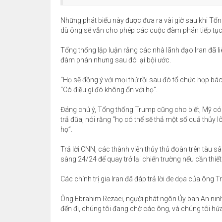
Những phát biểu này được đưa ra vài giờ sau khi Tổ
dù ông sẽ vẫn cho phép các cuộc đàm phán tiếp tục
Tổng thống lập luận rằng các nhà lãnh đạo Iran đã li
đàm phán nhưng sau đó lại bội ước.
“Họ sẽ đồng ý với mọi thứ rồi sau đó tổ chức họp bá
“Có điều gì đó không ổn với họ”.
Đáng chú ý, Tổng thống Trump cũng cho biết, Mỹ có th
trả đũa, nói rằng “họ có thể sẽ thả một số quả thủy 
họ”.
Trả lời CNN, các thành viên thủy thủ đoàn trên tàu 
sàng 24/24 để quay trở lại chiến trường nếu cần thiết
Các chính trị gia Iran đã đáp trả lời đe dọa của ông
Ông Ebrahim Rezaei, người phát ngôn Ủy ban An ninh 
đến đi, chúng tôi đang chờ các ông, và chúng tôi hứ