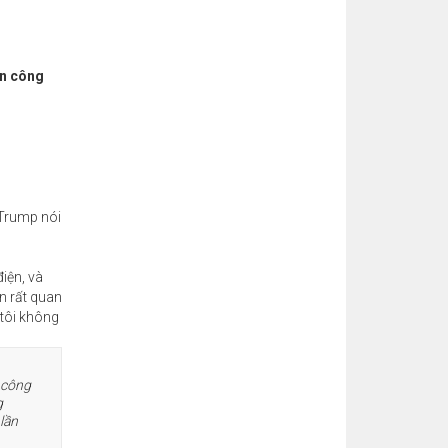
ấn công
 Trump nói
iện, và
n rất quan
 tôi không
 công
g
lần