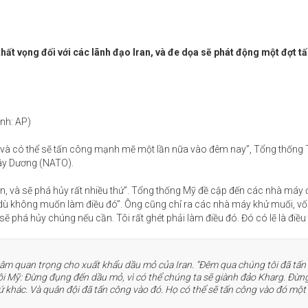
ất vọng đối với các lãnh đạo Iran, và đe dọa sẽ phát động một đợt t
nh: AP)
a, và có thể sẽ tấn công mạnh mẽ một lần nữa vào đêm nay”, Tổng thống
Tây Dương (NATO).
, và sẽ phá hủy rất nhiều thứ”. Tổng thống Mỹ đề cập đến các nhà máy đ
, dù không muốn làm điều đó”. Ông cũng chỉ ra các nhà máy khử muối, vố
sẽ phá hủy chúng nếu cần. Tôi rất ghét phải làm điều đó. Đó có lẽ là điều
âm quan trọng cho xuất khẩu dầu mỏ của Iran. “Đêm qua chúng tôi đã tấn
ội Mỹ: Đừng đụng đến dầu mỏ, vì có thể chúng ta sẽ giành đảo Kharg. Đừn
khác. Và quân đội đã tấn công vào đó. Họ có thể sẽ tấn công vào đó một 