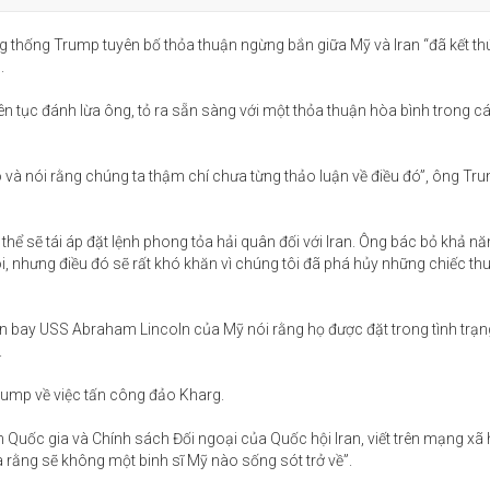
ng thống Trump tuyên bố thỏa thuận ngừng bắn giữa Mỹ và Iran “đã kết t
.
ên tục đánh lừa ông, tỏ ra sẵn sàng với một thỏa thuận hòa bình trong c
o và nói rằng chúng ta thậm chí chưa từng thảo luận về điều đó”, ông Tru
ể sẽ tái áp đặt lệnh phong tỏa hải quân đối với Iran. Ông bác bỏ khả nă
lôi, nhưng điều đó sẽ rất khó khăn vì chúng tôi đã phá hủy những chiếc t
sân bay USS Abraham Lincoln của Mỹ nói rằng họ được đặt trong tình trạ
.
 Trump về việc tấn công đảo Kharg.
Quốc gia và Chính sách Đối ngoại của Quốc hội Iran, viết trên mạng xã 
a rằng sẽ không một binh sĩ Mỹ nào sống sót trở về”.