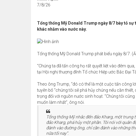
7/8/26
Tổng thống Mỹ Donald Trump ngày 8/7 bày tỏ sự th
khác nhằm vào nước này.
Tổng thống Mỹ Donald Trump phát biểu ngày 8/7. (Ả
“Chúng ta đã tấn công họ rất quyết liệt vào đêm qu
tại Hội nghị thượng đỉnh Tổ chức Hiệp ước Bắc Đại 
Theo ông Trump, “đó có thể là một cuộc tấn công lớn
tuyên bố “chúng tôi sẽ phá hủy chúng nếu cần thiết
trọng đối với nguồn nước sinh hoạt. “Chúng tôi cũng 
muốn làm nhất”, ông nói.
Tổng thống Mỹ nhắc đến đảo Kharg, một trung t
đảo Kharg, phá hủy một phần. Tôi nói với quân đ
đánh vào đường ống, chỉ cần đánh vào những thứ 
nữa tối nay”.