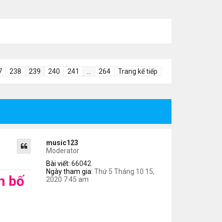
7
238
239
240
241
…
264
Trang kế tiếp
music123
Moderator
Bài viết:
66042
Ngày tham gia:
Thứ 5 Tháng 10 15,
n bố
2020 7:45 am