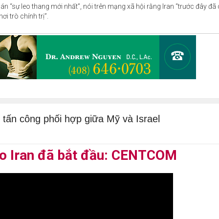
n án “sự leo thang mới nhất”, nói trên mạng xã hội rằng Iran “trước đây đ
i trò chính trị”.
 tấn công phối hợp giữa Mỹ và Israel
ào Iran đã bắt đầu: CENTCOM