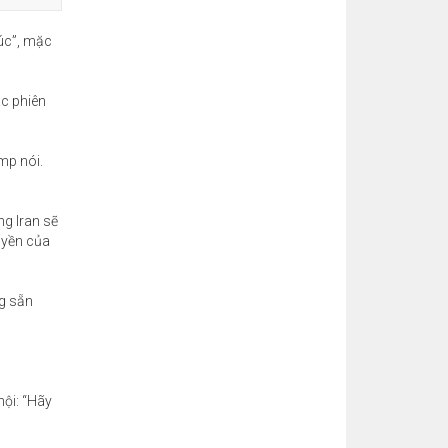
húc”, mặc
ác phiên
mp nói.
ng Iran sẽ
huyền của
ng sẵn
hội: “Hãy