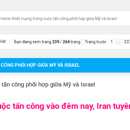
enei thiệt mạng trong cuộc tấn công phối hợp giữa Mỹ và Israel -
Viết
Bạn đang xem trang
239
/
264
trang
Trang trước
1
…
23
CÔNG PHỐI HỢP GIỮA MỸ VÀ ISRAEL
 tấn công phối hợp giữa Mỹ và Israel
uộc tấn công vào đêm nay, Iran tuyê