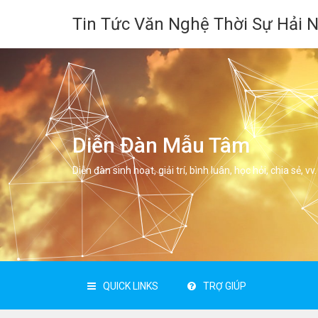
Tin Tức Văn Nghệ Thời Sự Hải 
Diễn Đàn Mẫu Tâm
Diễn đàn sinh hoạt, giải trí, bình luân, học hỏi, chia sẻ, vv.
QUICK LINKS
TRỢ GIÚP