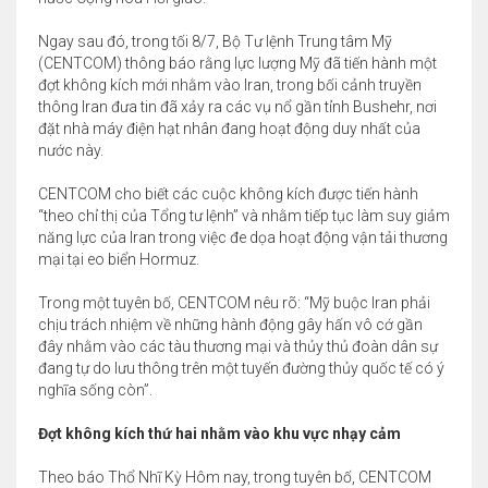
Ngay sau đó, trong tối 8/7, Bộ Tư lệnh Trung tâm Mỹ
(CENTCOM) thông báo rằng lực lượng Mỹ đã tiến hành một
đợt không kích mới nhằm vào Iran, trong bối cảnh truyền
thông Iran đưa tin đã xảy ra các vụ nổ gần tỉnh Bushehr, nơi
đặt nhà máy điện hạt nhân đang hoạt động duy nhất của
nước này.
CENTCOM cho biết các cuộc không kích được tiến hành
“theo chỉ thị của Tổng tư lệnh” và nhằm tiếp tục làm suy giảm
năng lực của Iran trong việc đe dọa hoạt động vận tải thương
mại tại eo biển Hormuz.
Trong một tuyên bố, CENTCOM nêu rõ: “Mỹ buộc Iran phải
chịu trách nhiệm về những hành động gây hấn vô cớ gần
đây nhằm vào các tàu thương mại và thủy thủ đoàn dân sự
đang tự do lưu thông trên một tuyến đường thủy quốc tế có ý
nghĩa sống còn”.
Đợt không kích thứ hai nhằm vào khu vực nhạy cảm
Theo báo Thổ Nhĩ Kỳ Hôm nay, trong tuyên bố, CENTCOM