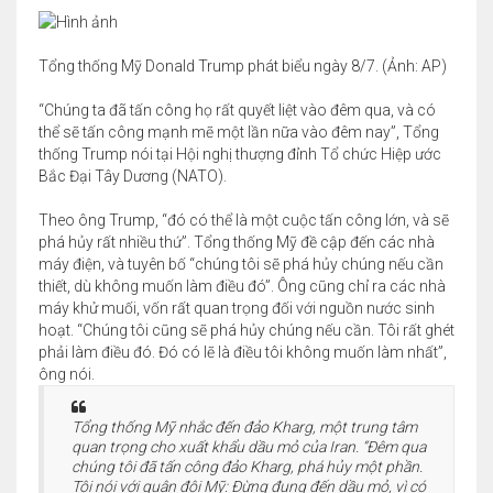
Tổng thống Mỹ Donald Trump phát biểu ngày 8/7. (Ảnh: AP)
“Chúng ta đã tấn công họ rất quyết liệt vào đêm qua, và có
thể sẽ tấn công mạnh mẽ một lần nữa vào đêm nay”, Tổng
thống Trump nói tại Hội nghị thượng đỉnh Tổ chức Hiệp ước
Bắc Đại Tây Dương (NATO).
Theo ông Trump, “đó có thể là một cuộc tấn công lớn, và sẽ
phá hủy rất nhiều thứ”. Tổng thống Mỹ đề cập đến các nhà
máy điện, và tuyên bố “chúng tôi sẽ phá hủy chúng nếu cần
thiết, dù không muốn làm điều đó”. Ông cũng chỉ ra các nhà
máy khử muối, vốn rất quan trọng đối với nguồn nước sinh
hoạt. “Chúng tôi cũng sẽ phá hủy chúng nếu cần. Tôi rất ghét
phải làm điều đó. Đó có lẽ là điều tôi không muốn làm nhất”,
ông nói.
Tổng thống Mỹ nhắc đến đảo Kharg, một trung tâm
quan trọng cho xuất khẩu dầu mỏ của Iran. “Đêm qua
chúng tôi đã tấn công đảo Kharg, phá hủy một phần.
Tôi nói với quân đội Mỹ: Đừng đụng đến dầu mỏ, vì có