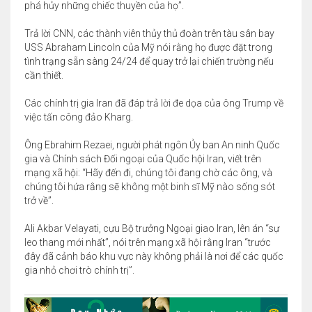
phá hủy những chiếc thuyền của họ”.
Trả lời CNN, các thành viên thủy thủ đoàn trên tàu sân bay
USS Abraham Lincoln của Mỹ nói rằng họ được đặt trong
tình trạng sẵn sàng 24/24 để quay trở lại chiến trường nếu
cần thiết.
Các chính trị gia Iran đã đáp trả lời đe dọa của ông Trump về
việc tấn công đảo Kharg.
Ông Ebrahim Rezaei, người phát ngôn Ủy ban An ninh Quốc
gia và Chính sách Đối ngoại của Quốc hội Iran, viết trên
mạng xã hội: “Hãy đến đi, chúng tôi đang chờ các ông, và
chúng tôi hứa rằng sẽ không một binh sĩ Mỹ nào sống sót
trở về”.
Ali Akbar Velayati, cựu Bộ trưởng Ngoại giao Iran, lên án “sự
leo thang mới nhất”, nói trên mạng xã hội rằng Iran “trước
đây đã cảnh báo khu vực này không phải là nơi để các quốc
gia nhỏ chơi trò chính trị”.