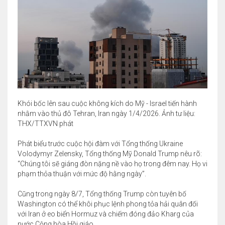
Khói bốc lên sau cuộc không kích do Mỹ - Israel tiến hành
nhằm vào thủ đô Tehran, Iran ngày 1/4/2026. Ảnh tư liệu:
THX/TTXVN phát
Phát biểu trước cuộc hội đàm với Tổng thống Ukraine
Volodymyr Zelensky, Tổng thống Mỹ Donald Trump nêu rõ:
“Chúng tôi sẽ giáng đòn nặng nề vào họ trong đêm nay. Họ vi
phạm thỏa thuận với mức độ hằng ngày”.
Cũng trong ngày 8/7, Tổng thống Trump còn tuyên bố
Washington có thể khôi phục lệnh phong tỏa hải quân đối
với Iran ở eo biển Hormuz và chiếm đóng đảo Kharg của
nước Cộng hòa Hồi giáo.