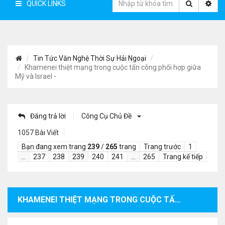
QUICK LINKS
Tin Tức Văn Nghệ Thời Sự Hải Ngoại
Khamenei thiệt mạng trong cuộc tấn công phối hợp giữa
Mỹ và Israel -
Đăng trả lời
Công Cụ Chủ Đề
1057 Bài Viết
Bạn đang xem trang
239
/
265
trang
Trang trước
1
…
237
238
239
240
241
…
265
Trang kế tiếp
KHAMENEI THIỆT MẠNG TRONG CUỘC TẤN CÔNG PHỐI HỢP GIỮA MỸ VÀ ISRAEL