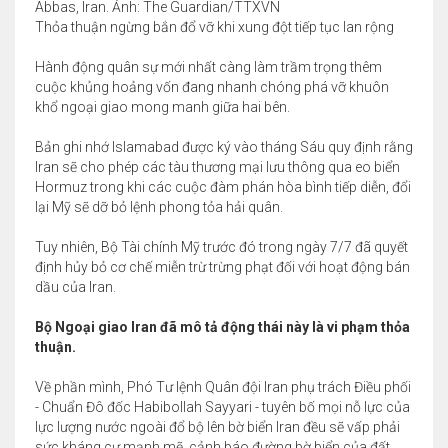
Abbas, Iran. Ảnh: The Guardian/TTXVN
Thỏa thuận ngừng bắn đổ vỡ khi xung đột tiếp tục lan rộng
Hành động quân sự mới nhất càng làm trầm trọng thêm
cuộc khủng hoảng vốn đang nhanh chóng phá vỡ khuôn
khổ ngoại giao mong manh giữa hai bên.
Bản ghi nhớ Islamabad được ký vào tháng Sáu quy định rằng
Iran sẽ cho phép các tàu thương mại lưu thông qua eo biển
Hormuz trong khi các cuộc đàm phán hòa bình tiếp diễn, đổi
lại Mỹ sẽ dỡ bỏ lệnh phong tỏa hải quân.
Tuy nhiên, Bộ Tài chính Mỹ trước đó trong ngày 7/7 đã quyết
định hủy bỏ cơ chế miễn trừ trừng phạt đối với hoạt động bán
dầu của Iran.
Bộ Ngoại giao Iran đã mô tả động thái này là vi phạm thỏa
thuận.
Về phần mình, Phó Tư lệnh Quân đội Iran phụ trách Điều phối
- Chuẩn Đô đốc Habibollah Sayyari - tuyên bố mọi nỗ lực của
lực lượng nước ngoài đổ bộ lên bờ biển Iran đều sẽ vấp phải
sức kháng cự mạnh mẽ, cảnh báo đường bờ biển của đất