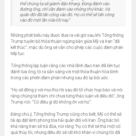
thể chúng ta sẽ giành đảo Kharg. Đừng đánh vào
đường ống, chỉ cần đánh vào những thứ khác. Và
quân đội đã tấn công vào đó. Họ có thể sẽ tấn công
vào đó một lần nữa tối nay”.
Những phát biểu này được đưa ra vài giờ sau khi Tổng thống
Trump tuyên bố thỏa thuận ngừng bắn giữa Mỹ và Iran “đã
kết thúc”, mặc dù ông sẽ vẫn cho phép các cuộc đàm phán
tiếp tục.
Tổng thống lập luận rằng các nhà lãnh đạo Iran đã liên tục
đánh lừa ông, tỏ ra sẵn sàng với một thỏa thuận hòa bình
trong các phiên đàm phán nhưng sau đó lại bội ước.
“Họ sẽ đồng ý với mọi thứ rồi sau đó tổ chức họp báo và nói
rằng chúng ta thậm chí chưa từng thảo luận về điều đó”, ông
Trump nói. “Có điều gì đó không ổn với họ”.
Đáng chú ý, Tổng thống Trump cũng cho biết, Mỹ có thể sẽ
tái áp đặt lệnh phong tỏa hải quân đối với Iran. Ông bác bỏ
khả năng Iran sẽ trả đũa, nói rằng “họ có thể sẽ thả một số
quả thủy lôi, nhưng điều đó sẽ rất khó khăn vì chúng tôi đã