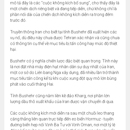
mô tả đây là các “cuộc không kích bổ sung”, cho thấy đây là
một chiến dịch riêng biệt và đang tiếp diễn, chứ không chỉ là
phần nối dài của chiến dịch không kích diễn ra trong đêm
trước đó.
Truyền thông Iran cho biết tại tỉnh Bushehr đã xuất hiện các
vụ nổ, dù điều này chưa được Tehran xác nhận và cũng chưa
có thông tin cụ thể về mục tiêu bị tấn công hay mức độ thiệt
hại.
Bushehr có ý nghĩa chiến lược đặc biệt quan trọng. Tỉnh này
là nơi đặt nhà máy điện hạt nhân dân sự duy nhất của Iran,
một cơ sở do Liên bang Nga xây dựng, đã nhiều lần trở thành
mục tiêu tấn công kể từ khi cuộc xung đột quy mô lớn bùng
phát vào cuối tháng Hai.
Tỉnh Bushehr cũng nằm liền kề đảo Kharg, nơi phần lớn
lượng dầu thô xuất khẩu của Iran được vận chuyển đi qua.
Các cuộc không kích mới diễn ra sau một chuỗi leo thang
căng thẳng liên quan trực tiếp đến eo biển Hormuz - tuyến
đường biển hẹp nối Vịnh Ba Tư với Vịnh Oman, nơi một tỷ lệ