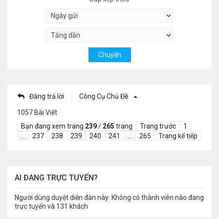
Đăng trả lời
Công Cụ Chủ Đề
1057 Bài Viết
Bạn đang xem trang
239
/
265
trang
Trang trước
1
…
237
238
239
240
241
…
265
Trang kế tiếp
AI ĐANG TRỰC TUYẾN?
Người dùng duyệt diễn đàn này: Không có thành viên nào đang
trực tuyến và 131 khách