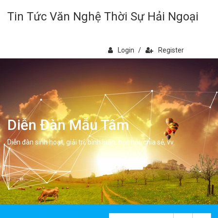
Tin Tức Văn Nghệ Thời Sự Hải Ngoại
Login
/
Register
Diễn Đàn Mẫu Tâm
Diễn đàn sinh hoạt, giải trí, bình luân, học hỏi, chia sẻ, vv.