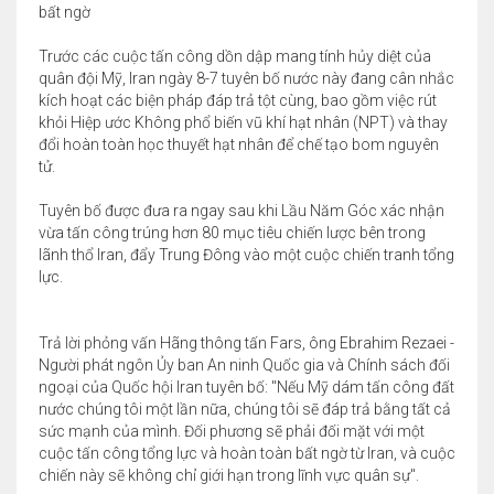
bất ngờ
Trước các cuộc tấn công dồn dập mang tính hủy diệt của
quân đội Mỹ, Iran ngày 8-7 tuyên bố nước này đang cân nhắc
kích hoạt các biện pháp đáp trả tột cùng, bao gồm việc rút
khỏi Hiệp ước Không phổ biến vũ khí hạt nhân (NPT) và thay
đổi hoàn toàn học thuyết hạt nhân để chế tạo bom nguyên
tử.
Tuyên bố được đưa ra ngay sau khi Lầu Năm Góc xác nhận
vừa tấn công trúng hơn 80 mục tiêu chiến lược bên trong
lãnh thổ Iran, đẩy Trung Đông vào một cuộc chiến tranh tổng
lực.
Trả lời phỏng vấn Hãng thông tấn Fars, ông Ebrahim Rezaei -
Người phát ngôn Ủy ban An ninh Quốc gia và Chính sách đối
ngoại của Quốc hội Iran tuyên bố: "Nếu Mỹ dám tấn công đất
nước chúng tôi một lần nữa, chúng tôi sẽ đáp trả bằng tất cả
sức mạnh của mình. Đối phương sẽ phải đối mặt với một
cuộc tấn công tổng lực và hoàn toàn bất ngờ từ Iran, và cuộc
chiến này sẽ không chỉ giới hạn trong lĩnh vực quân sự".