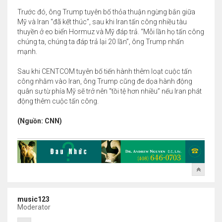
Trước đó, ông Trump tuyên bố thỏa thuận ngừng bắn giữa
Mỹ và Iran “đã kết thúc”, sau khi Iran tấn công nhiều tàu
thuyền ở eo biển Hormuz và Mỹ đáp trả. “Mỗi lần họ tấn công
chúng ta, chúng ta đáp trả lại 20 lần”, ông Trump nhấn
mạnh.
Sau khi CENTCOM tuyên bố tiến hành thêm loạt cuộc tấn
công nhằm vào Iran, ông Trump cũng đe dọa hành động
quân sự từ phía Mỹ sẽ trở nên “tồi tệ hơn nhiều” nếu Iran phát
động thêm cuộc tấn công.
(Nguồn: CNN)
music123
Moderator