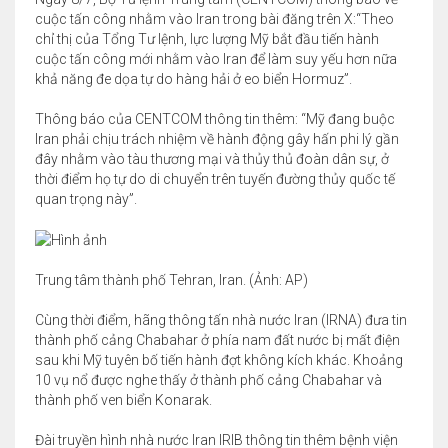
cuộc tấn công nhằm vào Iran trong bài đăng trên X:“Theo
chỉ thị của Tổng Tư lệnh, lực lượng Mỹ bắt đầu tiến hành
cuộc tấn công mới nhằm vào Iran để làm suy yếu hơn nữa
khả năng đe dọa tự do hàng hải ở eo biển Hormuz”.
Thông báo của CENTCOM thông tin thêm: “Mỹ đang buộc
Iran phải chịu trách nhiệm về hành động gây hấn phi lý gần
đây nhằm vào tàu thương mại và thủy thủ đoàn dân sự, ở
thời điểm họ tự do di chuyển trên tuyến đường thủy quốc tế
quan trọng này”.
Trung tâm thành phố Tehran, Iran. (Ảnh: AP)
Cùng thời điểm, hãng thông tấn nhà nước Iran (IRNA) đưa tin
thành phố cảng Chabahar ở phía nam đất nước bị mất điện
sau khi Mỹ tuyên bố tiến hành đợt không kích khác. Khoảng
10 vụ nổ được nghe thấy ở thành phố cảng Chabahar và
thành phố ven biển Konarak.
Đài truyền hình nhà nước Iran IRIB thông tin thêm bệnh viện