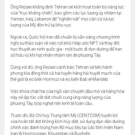
Ông Rezaei khẳng định Tehran sẽ kích hoạt toàn bộ năng lực
của "trục kháng chiến", bao gồm các lực lượng ủy nhiệm tại
Yemen, Iraq, Lebanon để "nghiền nát" mọi căn cứ và lực
lượng của Mỹ đồn trú tại khu vực.
Ngoài ra, Quốc hội Iran đã chuẩn bị sẵn sàng chương trình
nghị sự thảo luận về việc rút khỏi Hiệp ước NPT và thay đổi
học thuyết an ninh quốc gia - một bước đi dọn đường để Iran
sở hữu vũ khí hạt nhân nhằm răn đe phương Tây.
Cùng với đó, ông Rezaei cảnh báo Tehran sẽ tiến hành
phong tỏa đồng thời cả hai tuyến hàng hải huyết mạch của
thế giới là eo biển Hormuz và eo biển Bab el-Mandeb.
Việc khóa chặt hai cửa ngõ vận chuyển dầu mỏ và hàng hóa
này sẽ lập tức cắt đứt chuỗi cung ứng năng lượng của
phương Tây, bóp nghẹt nền kinh tế toàn cầu.
Trước đó, Bộ Chỉ huy Trung tâm Mỹ (CENTCOM) tuyên bố
vừa hoàn tất đợt không kích hủy diệt, sử dụng đạn dẫn đường
chính xác đánh trúng hơn 80 mục tiêu tại các tỉnh miền Nam
Iran là Hormozgan, Khuzestan và Bushehr.