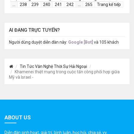
…
238
239
240
241
242
…
265
Trang kế tiếp
AI ĐANG TRỰC TUYẾN?
Người dùng duyệt diễn đàn này:
Google [Bot]
và 105 khách
Tin Tức Văn Nghệ Thời Sự Hải Ngoại
Khamenei thiệt mạng trong cuộc tấn công phối hợp giữa
Mỹ và Israel -
ABOUT US
Diễn đàn sinh hoạt, giải trí, bình luân, học hỏi, chia sẻ, vv.