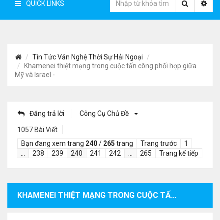
QUICK LINKS
Tin Tức Văn Nghệ Thời Sự Hải Ngoại
Khamenei thiệt mạng trong cuộc tấn công phối hợp giữa
Mỹ và Israel -
Đăng trả lời
Công Cụ Chủ Đề
1057 Bài Viết
Bạn đang xem trang
240
/
265
trang
Trang trước
1
…
238
239
240
241
242
…
265
Trang kế tiếp
KHAMENEI THIỆT MẠNG TRONG CUỘC TẤN CÔNG PHỐI HỢP GIỮA MỸ VÀ ISRAEL