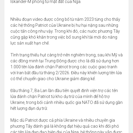
Iskander-M phóng từ mặt đất của Nga.
Nhiều đoạn video được công bố từ năm 2023 từng cho thấy
các hệ thống Patriot của Ukraine bị hư hại nặng sau những
cuộc tấn công như vậy. Trong khi đó, các nước phương Tây
cũng gặp khó khăn trong việc bổ sung khí tài mới do năng
lực sản xuất hạn chế.
Tình trạng thiếu hụt càng trở nên nghiêm trọng, sau khi Mỹ và
các đồng minh tại Trung Đông được cho là đã sử dụng hơn
1.000 tên lửa đánh chặn Patriot trong các cuộc giao tranh
với Iran bắt đầu từ tháng 2/2026. Điều này khiến lượng tên lửa
có thể chuyển giao cho Ukraine giảm đáng kể.
Đầu tháng 7, Ba Lan lần đầu tiên quyết định viện trợ các tên
lửa đánh chặn Patriot từ kho dự trữ của mình để hỗ trợ
Ukraine, trong bối cảnh nhiều quốc gia NATO đã sử dụng gần
hết lượng đạn dự trữ.
Mặc dù Patriot được cả phía Ukraine và nhiều chuyên gia
phương Tây đánh giá là không đạt hiệu quả cao khi đối phó
các tên lửa đạn đạo hiện đại của Nga, hệ thống này vẫn được