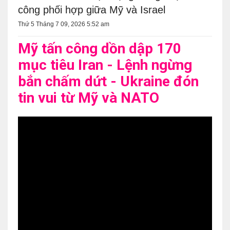
công phối hợp giữa Mỹ và Israel
Thứ 5 Tháng 7 09, 2026 5:52 am
Mỹ tấn công dồn dập 170
mục tiêu Iran - Lệnh ngừng
bắn chấm dứt - Ukraine đón
tin vui từ Mỹ và NATO