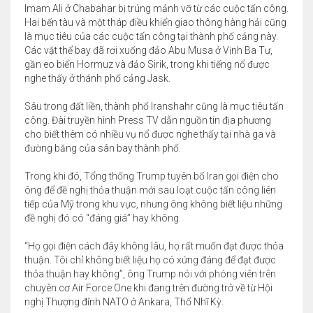
Imam Ali ở Chabahar bị trúng mảnh vỡ từ các cuộc tấn công.
Hai bến tàu và một tháp điều khiển giao thông hàng hải cũng
là mục tiêu của các cuộc tấn công tại thành phố cảng này.
Các vật thể bay đã rơi xuống đảo Abu Musa ở Vịnh Ba Tư,
gần eo biển Hormuz và đảo Sirik, trong khi tiếng nổ được
nghe thấy ở thánh phố cảng Jask.
Sâu trong đất liền, thành phố Iranshahr cũng là mục tiêu tấn
công. Đài truyền hình Press TV dẫn nguồn tin địa phương
cho biết thêm có nhiều vụ nổ được nghe thấy tại nhà ga và
đường băng của sân bay thành phố.
Trong khi đó, Tổng thống Trump tuyên bố Iran gọi điện cho
ông để đề nghị thỏa thuận mới sau loạt cuộc tấn công liên
tiếp của Mỹ trong khu vực, nhưng ông không biết liệu những
đề nghị đó có “đáng giá” hay không.
“Họ gọi điện cách đây không lâu, họ rất muốn đạt được thỏa
thuận. Tôi chỉ không biết liệu họ có xứng đáng để đạt được
thỏa thuận hay không”, ông Trump nói với phóng viên trên
chuyên cơ Air Force One khi đang trên đường trở về từ Hội
nghị Thượng đỉnh NATO ở Ankara, Thổ Nhĩ Kỳ.