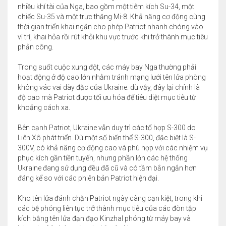
nhiều khí tài của Nga, bao gồm một tiêm kích Su-34, một
chiếc Su-35 và một trực thăng Mi-8. Khả năng cơ động cùng
thời gian triển khai ngắn cho phép Patriot nhanh chóng vào
vị trí, khai hỏa rồi rút khỏi khu vực trước khi trở thành mục tiêu
phản công.
Trong suốt cuộc xung đột, các máy bay Nga thường phải
hoạt động ở độ cao lớn nhằm tránh mạng lưới tên lửa phòng
không vác vai dày đặc của Ukraine. dù vậy, đây lại chính là
độ cao mà Patriot được tối ưu hóa để tiêu diệt mục tiêu từ
khoảng cách xa.
Bên cạnh Patriot, Ukraine vẫn duy trì các tổ hợp S-300 do
Liên Xô phát triển. Dù một số biến thể S-300, đặc biệt là S-
300V, có khả năng cơ động cao và phù hợp với các nhiệm vụ
phục kích gần tiền tuyến, nhưng phần lớn các hệ thống
Ukraine đang sử dụng đều đã cũ và có tầm bắn ngắn hơn
đáng kể so với các phiên bản Patriot hiện đại.
Kho tên lửa đánh chặn Patriot ngày càng cạn kiệt, trong khi
các bệ phóng liên tục trở thành mục tiêu của các đòn tập
kích bằng tên lửa đạn đạo Kinzhal phóng từ máy bay và