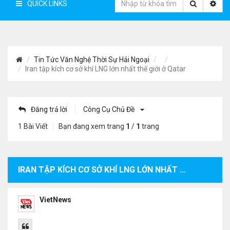
QUICK LINKS
Tin Tức Văn Nghệ Thời Sự Hải Ngoại
Iran tập kích cơ sở khí LNG lớn nhất thế giới ở Qatar
Đăng trả lời
Công Cụ Chủ Đề
1 Bài Viết
Bạn đang xem trang
1
/
1
trang
IRAN TẬP KÍCH CƠ SỞ KHÍ LNG LỚN NHẤT THẾ GIỚI Ở QATAR
VietNews