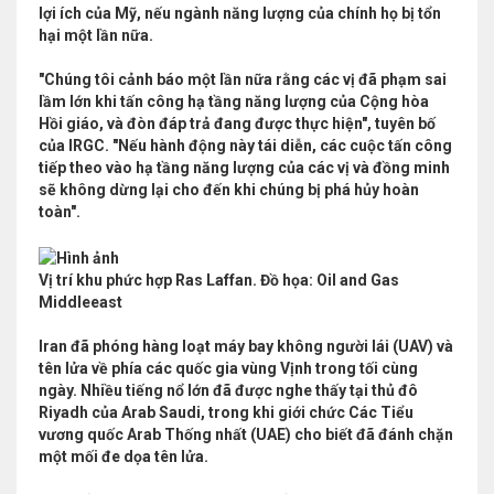
lợi ích của Mỹ, nếu ngành năng lượng của chính họ bị tổn
hại một lần nữa.
"Chúng tôi cảnh báo một lần nữa rằng các vị đã phạm sai
lầm lớn khi tấn công hạ tầng năng lượng của Cộng hòa
Hồi giáo, và đòn đáp trả đang được thực hiện", tuyên bố
của IRGC. "Nếu hành động này tái diễn, các cuộc tấn công
tiếp theo vào hạ tầng năng lượng của các vị và đồng minh
sẽ không dừng lại cho đến khi chúng bị phá hủy hoàn
toàn".
Vị trí khu phức hợp Ras Laffan. Đồ họa: Oil and Gas
Middleeast
Iran đã phóng hàng loạt máy bay không người lái (UAV) và
tên lửa về phía các quốc gia vùng Vịnh trong tối cùng
ngày. Nhiều tiếng nổ lớn đã được nghe thấy tại thủ đô
Riyadh của Arab Saudi, trong khi giới chức Các Tiểu
vương quốc Arab Thống nhất (UAE) cho biết đã đánh chặn
một mối đe dọa tên lửa.