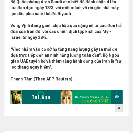
Bộ Quốc phòng Arab Saudi cho biết đã đánh chặn 4 tên
lửa đạn đạo ngày 18/3, với một mảnh vỡ rơi gần nhà máy
lọc dầu phía nam thủ đô Riyadh.
Vùng Vịnh đang gánh chịu hậu quả nặng nề từ các đòn trả
đũa của Iran đối với các chiến dịch tập kích của Mỹ -
Israel từ ngày 28/2.
"Việc nhắm vào cơ sở hạ tầng năng lượng gây ra mối đe
dọa trực tiếp đến an ninh năng lượng toàn cầu", Bộ Ngoại
giao UAE tuyên bố và thêm rằng hành động của Iran là "sự
leo thang nguy hiểm".
Thanh Tâm (Theo AFP, Reuters)