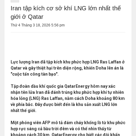
Iran tập kích cơ sở khí LNG lớn nhất thế
giới ở Qatar
Thứ 4 Tháng 3 18, 2026 5:56 pm
Lực lượng Iran đã tập kích khu phức hợp LNG Ras Laffan ở
Qatar và gây thiệt hại trên diện rộng, khiến Doha lên án là
"cuộc tấn công tàn bạo".
Tập đoàn dầu khí quốc gia QatarEnergy hôm nay xác
nhận tên lửa Iran đã đánh trúng khu phức hợp khí tự nhiên
hóa lỏng (LNG) Ras Laffan, nằm cách Doha khoảng 80 km
về phía bắc. Đây được biết đến là khu sản xuất LNG lớn
nhất thế giới.
Một phóng viên AFP mô tả đám cháy khổng lồ từ khu phức
hợp rực sáng cả bầu trời đêm và có thể nhìn thấy từ
khoảng cách 30 km. QatarEnergy cho biết các đội khẩn