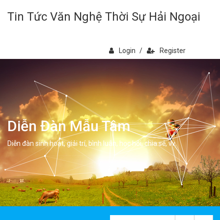
Tin Tức Văn Nghệ Thời Sự Hải Ngoại
Login
/
Register
Diễn Đàn Mẫu Tâm
Diễn đàn sinh hoạt, giải trí, bình luân, học hỏi, chia sẻ, vv.