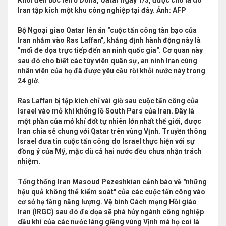
Khói đen bốc lên ở Doha, Qatar ngày 1/3, được cho là do
Iran tập kích một khu công nghiệp tại đây. Ảnh: AFP
Bộ Ngoại giao Qatar lên án "cuộc tấn công tàn bạo của
Iran nhắm vào Ras Laffan", khẳng định hành động này là
"mối đe dọa trực tiếp đến an ninh quốc gia". Cơ quan này
sau đó cho biết các tùy viên quân sự, an ninh Iran cùng
nhân viên của họ đã được yêu cầu rời khỏi nước này trong
24 giờ.
Ras Laffan bị tập kích chỉ vài giờ sau cuộc tấn công của
Israel vào mỏ khí khổng lồ South Pars của Iran. Đây là
một phần của mỏ khí đốt tự nhiên lớn nhất thế giới, được
Iran chia sẻ chung với Qatar trên vùng Vịnh. Truyền thông
Israel đưa tin cuộc tấn công do Israel thực hiện với sự
đồng ý của Mỹ, mặc dù cả hai nước đều chưa nhận trách
nhiệm.
Tổng thống Iran Masoud Pezeshkian cảnh báo về "những
hậu quả không thể kiểm soát" của các cuộc tấn công vào
cơ sở hạ tầng năng lượng. Vệ binh Cách mạng Hồi giáo
Iran (IRGC) sau đó đe dọa sẽ phá hủy ngành công nghiệp
dầu khí của các nước láng giềng vùng Vịnh mà họ coi là