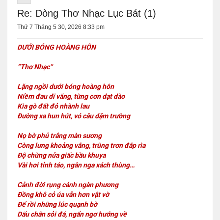
Re: Dòng Thơ Nhạc Lục Bát (1)
Thứ 7 Tháng 5 30, 2026 8:33 pm
DƯỚI BÓNG HOÀNG HÔN
“Thơ Nhạc”
Lặng ngồi dưới bóng hoàng hôn
Niềm đau dĩ vãng, từng cơn dạt dào
Kia gò đất đỏ nhành lau
Đường xa hun hút, vó câu dặm trường
Nọ bờ phủ trắng màn sương
Còng lưng khoảng vắng, trũng trơn đắp rìa
Độ chừng nửa giấc bầu khuya
Vài hơi tỉnh táo, ngân nga xách thùng…
Cảnh đời rụng cánh ngàn phương
Đồng khô cỏ úa vẫn hơn vật vờ
Để rồi những lúc quạnh bờ
Dấu chân sỏi đá, ngẩn ngơ hướng về