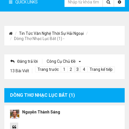
QUICK LINKS
Tin Tức Văn Nghệ Thời Sự Hải Ngoại
Dòng Thơ Nhạc Lục Bát (1) -
Đăng trả lời
Công Cụ Chủ Đề
Trang trước
1
2
3
4
Trang kế tiếp
13 Bài Viết
DÒNG THƠ NHẠC LỤC BÁT (1)
Nguyễn Thành Sáng