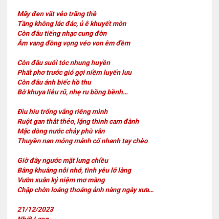
Mây đen vắt vẻo trăng thề
Tầng không lác đác, ủ ê khuyết mòn
Còn đâu tiếng nhạc cung đờn
Âm vang đồng vọng véo von êm đềm
Còn đâu suối tóc nhung huyền
Phất phơ trước gió gợi niềm luyến lưu
Còn đâu ánh biếc hồ thu
Bờ khuya liễu rũ, nhẹ ru bồng bềnh…
Đìu hiu trống vắng riêng mình
Ruột gan thắt thẻo, lặng thinh cam đành
Mặc dòng nước chảy phù vân
Thuyền nan mỏng mảnh cố nhanh tay chèo
Giờ đây ngước mặt lưng chiều
Bâng khuâng nỗi nhớ, tình yêu lỡ làng
Vườn xuân kỷ niệm mơ màng
Chập chờn loáng thoáng ảnh nàng ngày xưa…
21/12/2023