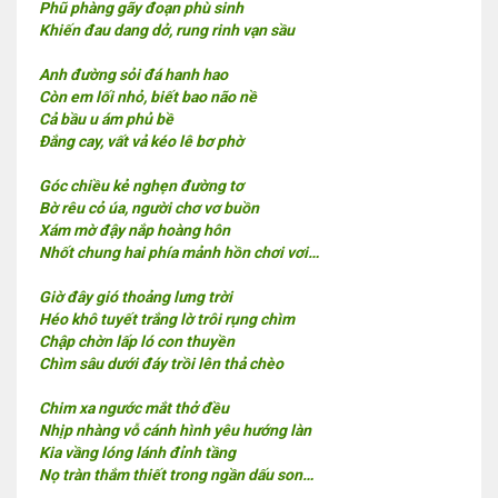
Phũ phàng gãy đoạn phù sinh
Khiến đau dang dở, rung rinh vạn sầu
Anh đường sỏi đá hanh hao
Còn em lối nhỏ, biết bao não nề
Cả bầu u ám phủ bề
Đắng cay, vất vả kéo lê bơ phờ
Góc chiều kẻ nghẹn đường tơ
Bờ rêu cỏ úa, người chơ vơ buồn
Xám mờ đậy nắp hoàng hôn
Nhốt chung hai phía mảnh hồn chơi vơi…
Giờ đây gió thoảng lưng trời
Héo khô tuyết trắng lờ trôi rụng chìm
Chập chờn lấp ló con thuyền
Chìm sâu dưới đáy trồi lên thả chèo
Chim xa ngước mắt thở đều
Nhịp nhàng vỗ cánh hình yêu hướng làn
Kia vầng lóng lánh đỉnh tầng
Nọ tràn thắm thiết trong ngần dấu son…