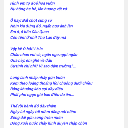
Hình em tợ đoá hoa vườn
Nụ hồng he hé, làn hương vật vờ
Ô hay! Bất chợt sững sờ
Nhìn kia đứng đó, ngẩn ngơ ánh làn
Em ờ, ở bển Cầu Quan
Còn tên! Ừ nhỉ! Thu Lan đây mà
Vậy là! Ô hỡi! Là la
Chào nhau vui vẻ, ngân nga ngọt ngào
Qua này, em ghé về đâu
Sự tình chi nhỉ? Vì sao dặm trường?…
Long lanh nhấp nháy gợn buồn
Kèm theo loáng thoáng hồi chuông dưới chiều
Bâng khuâng kéo sợi dây diều
Phất phơ ngọn gió bao điều dư âm…
Thế rồi bệnh đó đây thăm
Ngày lui ngày tới niềm dâng nỗi niềm
Sông dài gợn sóng triền miên
Dòng xuôi nước chảy hình duyên chập chờn