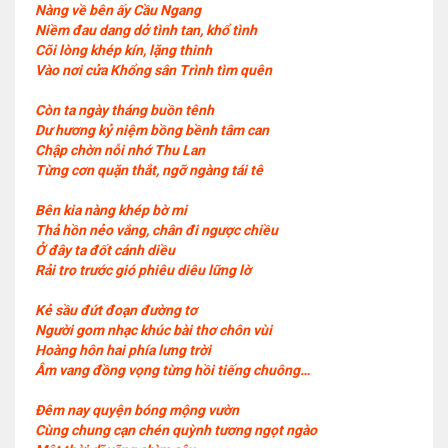
Nàng về bên ấy Cầu Ngang
Niềm đau dang dở tình tan, khổ tình
Cõi lòng khép kín, lặng thinh
Vào nơi cửa Khổng sân Trình tìm quên
Còn ta ngày tháng buồn tênh
Dư hương kỷ niệm bồng bềnh tâm can
Chập chờn nỗi nhớ Thu Lan
Từng cơn quặn thắt, ngỡ ngàng tái tê
Bên kia nàng khép bờ mi
Thả hồn nẻo vắng, chân đi ngược chiều
Ở đây ta đốt cánh diều
Rải tro trước gió phiêu diêu lững lờ
Kẻ sầu đứt đoạn đường tơ
Người gom nhạc khúc bài thơ chôn vùi
Hoàng hôn hai phía lưng trời
Âm vang đồng vọng từng hồi tiếng chuông…
Đêm nay quyện bóng mộng vườn
Cùng chung cạn chén quỳnh tương ngọt ngào