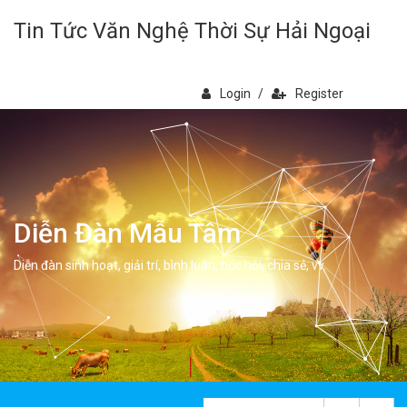
Tin Tức Văn Nghệ Thời Sự Hải Ngoại
Login
/
Register
Diễn Đàn Mẫu Tâm
Diễn đàn sinh hoạt, giải trí, bình luân, học hỏi, chia sẻ, vv.