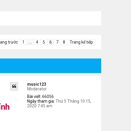
rang trước
1
…
4
5
6
7
8
Trang kế tiếp
music123
Moderator
Bài viết:
66056
Ngày tham gia:
Thứ 5 Tháng 10 15,
ỉnh
2020 7:45 am