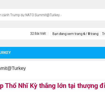
n cảnh Trump dự NATO Summit@Turkey -
32 Bài Viết
Bạn đang xem trang
6
/
8
trang
T
URKEY
mmit@Turkey
 Thổ Nhĩ Kỳ thắng lớn tại thượng đ