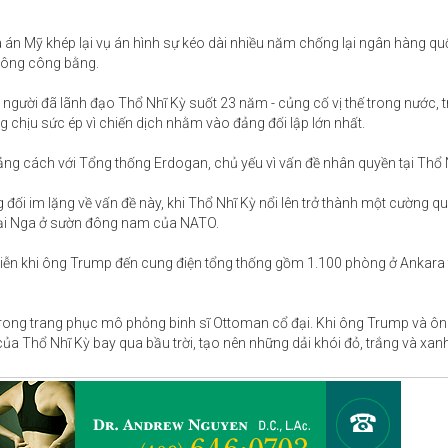
tòa án Mỹ khép lại vụ án hình sự kéo dài nhiều năm chống lại ngân hàng 
hông công bằng.
 người đã lãnh đạo Thổ Nhĩ Kỳ suốt 23 năm - củng cố vị thế trong nước, t
 chịu sức ép vì chiến dịch nhằm vào đảng đối lập lớn nhất.
ng cách với Tổng thống Erdogan, chủ yếu vì vấn đề nhân quyền tại Thổ 
 đối im lặng về vấn đề này, khi Thổ Nhĩ Kỳ nổi lên trở thành một cường 
lại Nga ở sườn đông nam của NATO.
ễn khi ông Trump đến cung điện tổng thống gồm 1.100 phòng ở Ankara
trong trang phục mô phỏng binh sĩ Ottoman cổ đại. Khi ông Trump và ô
a Thổ Nhĩ Kỳ bay qua bầu trời, tạo nên những dải khói đỏ, trắng và xanh