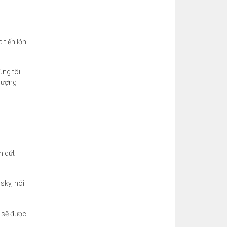
 tiến lớn
úng tôi
thượng
m dứt
sky, nói
y sẽ được