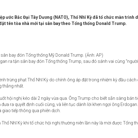
ệp ước Bắc Đại Tây Dương (NATO), Thổ Nhĩ Kỳ đã tổ chức màn trình d
 đặt tên tòa nhà mới tại sân bay theo Tổng thống Donald Trump.
n sân bay đón Tổng thống Mỹ Donald Trump. (Ảnh: AP)
gan ra tận sân bay đón Tổng thống Trump, sau đó sánh vai cùng “người
ệnh trừng phạt Thổ Nhĩ Kỳ do chính ông áp đặt trong nhiệm kỳ đầu cách 
g thẳng nhất.
uốt hội nghị kéo dài 2 ngày vừa qua. Ông Trump cho biết sẵn sàng bán ti
đưa ra quyết định cuối cùng, và liên tục dành lời khen ngợi ông Erdogan
 giao tiếp thông qua phiên dịch.
a Thổ Nhĩ Kỳ khi tổ chức hội nghị thường niên lần này là mời được Tổng t