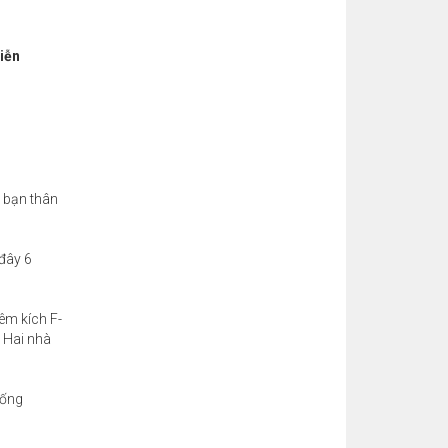
iễn
 bạn thân
đây 6
êm kích F-
. Hai nhà
hống