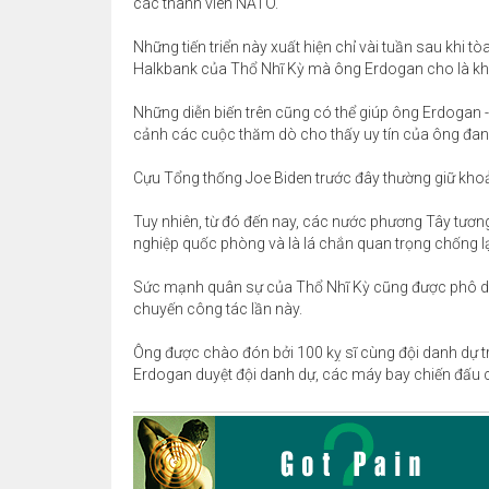
các thành viên NATO.
Những tiến triển này xuất hiện chỉ vài tuần sau khi 
Halkbank của Thổ Nhĩ Kỳ mà ông Erdogan cho là k
Những diễn biến trên cũng có thể giúp ông Erdogan -
cảnh các cuộc thăm dò cho thấy uy tín của ông đang
Cựu Tổng thống Joe Biden trước đây thường giữ khoả
Tuy nhiên, từ đó đến nay, các nước phương Tây tương
nghiệp quốc phòng và là lá chắn quan trọng chống 
Sức mạnh quân sự của Thổ Nhĩ Kỳ cũng được phô di
chuyến công tác lần này.
Ông được chào đón bởi 100 kỵ sĩ cùng đội danh dự 
Erdogan duyệt đội danh dự, các máy bay chiến đấu củ