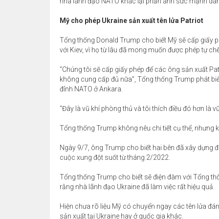
nhà lãnh đạo NATO khác lại phản ánh sức mạnh dân c
Mỹ cho phép Ukraine sản xuất tên lửa Patriot
Tổng thống Donald Trump cho biết Mỹ sẽ cấp giấy phé
với Kiev, vì họ từ lâu đã mong muốn được phép tự chế
“Chúng tôi sẽ cấp giấy phép để các ông sản xuất Patr
không cung cấp đủ nữa”, Tổng thống Trump phát biểu
đỉnh NATO ở Ankara.
“Đây là vũ khí phòng thủ và tôi thích điều đó hơn là 
Tổng thống Trump không nêu chi tiết cụ thể, nhưng kh
Ngày 9/7, ông Trump cho biết hai bên đã xây dựng đ
cuộc xung đột suốt từ tháng 2/2022.
Tổng thống Trump cho biết sẽ điện đàm với Tổng thố
rằng nhà lãnh đạo Ukraine đã làm việc rất hiệu quả.
Hiện chưa rõ liệu Mỹ có chuyển ngay các tên lửa đán
sản xuất tại Ukraine hay ở quốc gia khác.