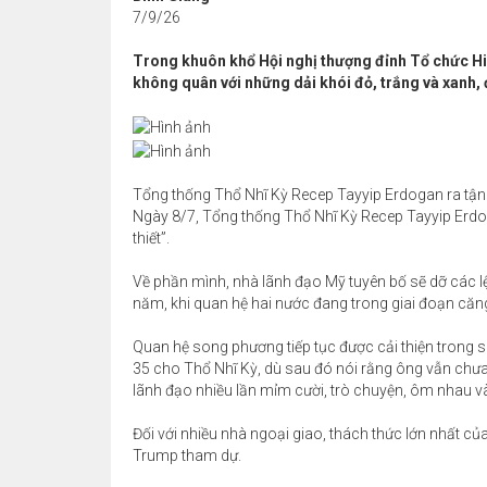
7/9/26
Trong khuôn khổ Hội nghị thượng đỉnh Tổ chức Hi
không quân với những dải khói đỏ, trắng và xanh,
Tổng thống Thổ Nhĩ Kỳ Recep Tayyip Erdogan ra tậ
Ngày 8/7, Tổng thống Thổ Nhĩ Kỳ Recep Tayyip Erdo
thiết”.
Về phần mình, nhà lãnh đạo Mỹ tuyên bố sẽ dỡ các l
năm, khi quan hệ hai nước đang trong giai đoạn căn
Quan hệ song phương tiếp tục được cải thiện trong s
35 cho Thổ Nhĩ Kỳ, dù sau đó nói rằng ông vẫn chưa 
lãnh đạo nhiều lần mỉm cười, trò chuyện, ôm nhau và
Đối với nhiều nhà ngoại giao, thách thức lớn nhất củ
Trump tham dự.