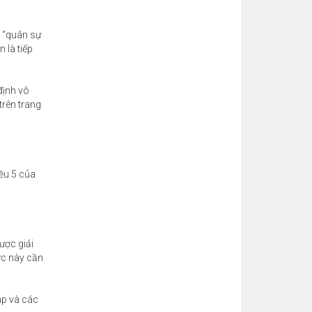
 “quân sự
 là tiếp
định vô
trên trang
iều 5 của
ược giải
ớc này cần
mp và các