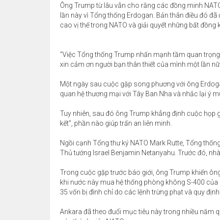
Ông Trump từ lâu vẫn cho rằng các đồng minh NATO
lần này vì Tổng thống Erdogan. Bản thân điều đó đã 
cao vị thế trong NATO và giải quyết những bất đồng 
“Việc Tổng thống Trump nhấn mạnh tầm quan trọng mà
xin cảm ơn người bạn thân thiết của mình một lần nữa
Một ngày sau cuộc gặp song phương với ông Erdogan
quan hệ thương mại với Tây Ban Nha và nhắc lại ý 
Tuy nhiên, sau đó ông Trump khẳng định cuộc họp giữ
kết”, phần nào giúp trấn an liên minh.
Ngồi cạnh Tổng thư ký NATO Mark Rutte, Tổng thống
Thủ tướng Israel Benjamin Netanyahu. Trước đó, nhà
Trong cuộc gặp trước báo giới, ông Trump khiến ông 
khi nước này mua hệ thống phòng không S-400 của Ng
35 vốn bị đình chỉ do các lệnh trừng phạt và quy định
Ankara đã theo đuổi mục tiêu này trong nhiều năm qu