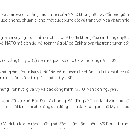
a Zakharova cho rằng các ưu tiên của NATO không hề thay đổi, bao gồm
uốc phòng, chuẩn bị cho một cuộc xung đột vũ trang với Nga và tất nhiên
g lại và suy nghĩ dù chỉ một chút, có lẽ họ đã không đưa ra những quyết 
i NATO mà còn đối với toàn thế giới,” bà Zakharova viết trong tuyên bố 
o (khoảng 80 tỷ USD) viện trợ quân sự cho Ukraine trong năm 2026.
 khẳng định “cam kết sắt đá” đối với nguyên tắc phòng thủ tập thể theo Đ
mua sắm vũ khí trị giá ít nhất 50 tỷ USD.
hững “rạn nứt” giữa Mỹ và các đồng minh NATO “vẫn còn nguyên”.
 vọng đối với khối Bắc Đại Tây Dương. Bất đồng về Greenland vẫn chưa đ
cũng bất bình khi cho rằng các đồng minh đã không ủng hộ Mỹ khi nư
TO Mark Rutte cho rằng những bất đồng giữa Tổng thống Mỹ Donald Tru