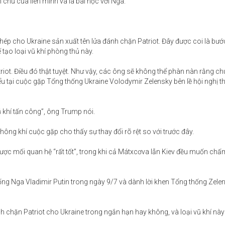
hủ của liên minh và là bài học với Nga.
p cho Ukraine sản xuất tên lửa đánh chặn Patriot. Đây được coi là bước
 tạo loại vũ khí phòng thủ này.
iot. Điều đó thật tuyệt. Như vậy, các ông sẽ không thể phàn nàn rằng ch
 tại cuộc gặp Tổng thống Ukraine Volodymir Zelensky bên lề hội nghị 
vũ khí tấn công”, ông Trump nói.
ông khí cuộc gặp cho thấy sự thay đổi rõ rệt so với trước đây.
ược mối quan hệ “rất tốt”, trong khi cả Mátxcơva lẫn Kiev đều muốn chấ
ng Nga Vladimir Putin trong ngày 9/7 và dành lời khen Tổng thống Zelen
h chặn Patriot cho Ukraine trong ngắn hạn hay không, và loại vũ khí nà