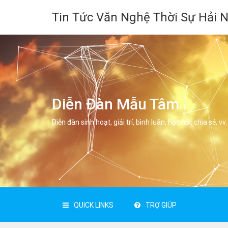
Tin Tức Văn Nghệ Thời Sự Hải 
Diễn Đàn Mẫu Tâm
Diễn đàn sinh hoạt, giải trí, bình luân, học hỏi, chia sẻ, vv.
QUICK LINKS
TRỢ GIÚP