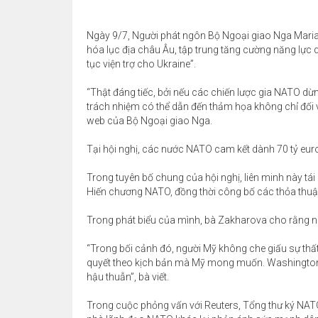
Ngày 9/7, Người phát ngôn Bộ Ngoại giao Nga Mari
hóa lục địa châu Âu, tập trung tăng cường năng lực q
tục viện trợ cho Ukraine”.
“Thật đáng tiếc, bởi nếu các chiến lược gia NATO dừn
trách nhiệm có thể dẫn đến thảm họa không chỉ đối vớ
web của Bộ Ngoại giao Nga.
Tại hội nghị, các nước NATO cam kết dành 70 tỷ eur
Trong tuyên bố chung của hội nghị, liên minh này tái
Hiến chương NATO, đồng thời công bố các thỏa thuận 
Trong phát biểu của mình, bà Zakharova cho rằng n
“Trong bối cảnh đó, người Mỹ không che giấu sự thất
quyết theo kịch bản mà Mỹ mong muốn. Washington 
hậu thuẫn”, bà viết.
Trong cuộc phỏng vấn với Reuters, Tổng thư ký NA