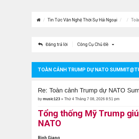
Tin Tức Văn Nghệ Thời Sự Hải Ngoại
Toà
Đăng trả lời
Công Cụ Chủ Đề
TOÀN CẢNH TRUMP DỰ NATO SUMMIT@T
Re: Toàn cảnh Trump dự NATO Su
by
music123
»
Thứ 4 Tháng 7 08, 2026 8:51 pm
Tổng thống Mỹ Trump giúp
NATO
Bình Giang