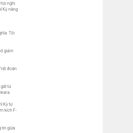
hội nghị
hĩ Kỳ nâng
hĩa. Tôi
bố giảm
“rất đoàn
gắt từ
nkara.
ĩ Kỳ từ
m kích F-
 tin giữa