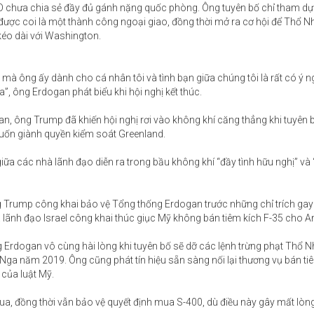
 chưa chia sẻ đầy đủ gánh nặng quốc phòng. Ông tuyên bố chỉ tham dự 
được coi là một thành công ngoại giao, đồng thời mở ra cơ hội để Thổ N
kéo dài với Washington.
 ông ấy dành cho cá nhân tôi và tình bạn giữa chúng tôi là rất có ý ng
”, ông Erdogan phát biểu khi hội nghị kết thúc.
, ông Trump đã khiến hội nghị rơi vào không khí căng thẳng khi tuyên 
muốn giành quyền kiểm soát Greenland.
a các nhà lãnh đạo diễn ra trong bầu không khí “đầy tình hữu nghị” và 
 Trump công khai bảo vệ Tổng thống Erdogan trước những chỉ trích gay 
 lãnh đạo Israel công khai thúc giục Mỹ không bán tiêm kích F-35 cho A
Erdogan vô cùng hài lòng khi tuyên bố sẽ dỡ các lệnh trừng phạt Thổ Nh
a năm 2019. Ông cũng phát tín hiệu sẵn sàng nối lại thương vụ bán tiê
 của luật Mỹ.
a, đồng thời vẫn bảo vệ quyết định mua S-400, dù điều này gây mất lòng