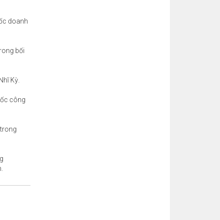
quốc doanh
rong bối
Nhĩ Kỳ.
quốc công
 trong
ng
.